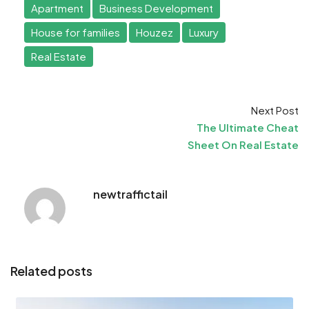
Apartment
Business Development
House for families
Houzez
Luxury
Real Estate
Next Post
The Ultimate Cheat
Sheet On Real Estate
newtraffictail
Related posts